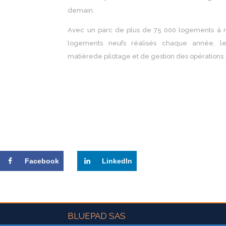
demain.
Avec un parc de plus de 75 000 logements à m
logements neufs réalisés chaque année, le
matièrede pilotage et de gestion des opérations.
Facebook
LinkedIn
BLUEPAD SAS