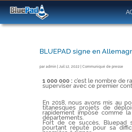
A
BLUEPAD signe en Allemag
par
admin
|
Juil 12, 2022
|
Communiqué de presse
1 000 000 :
c’est le nombre de r
superviser avec ce premier cont
En 2018, nous avons mis au poi
titanesques projets de déplo
rapidement imposé comme la s
départements.
Fort de ce succès, Bluepad s’
pourtant réputé pour sa diffi