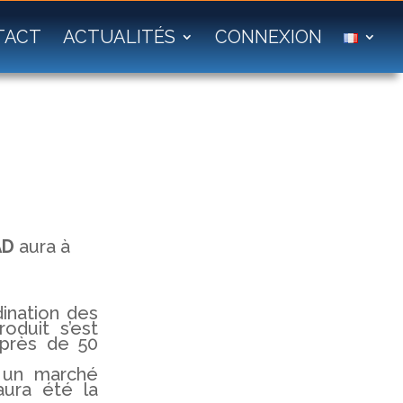
TACT
ACTUALITÉS
CONNEXION
AD
aura à
dination des
oduit s’est
 près de 50
, un marché
aura été la