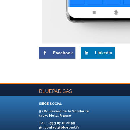
Facebook
LinkedIn
BLUEPAD SAS
SIEGE SOCIAL
92 Boulevard de la Solidarité
57070 Metz, France
Tel
: +33 3 87 18 08 59
@
: contact@bluepad.fr