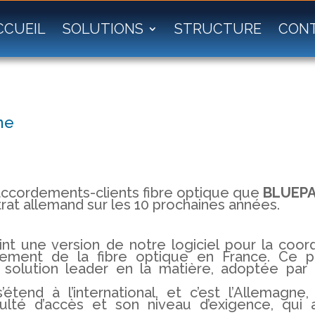
CCUEIL
SOLUTIONS
STRUCTURE
CON
ne
accordements-clients fibre optique que
BLUEP
rat allemand sur les 10 prochaines années.
nt une version de notre logiciel pour la coor
iement de la fibre optique en France. Ce pr
olution leader en la matière, adoptée par
étend à l’international, et c’est l’Allemagne
culté d’accès et son niveau d’exigence, qui 