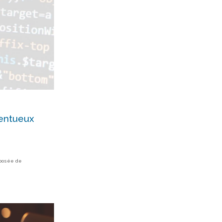
lentueux
mposée de