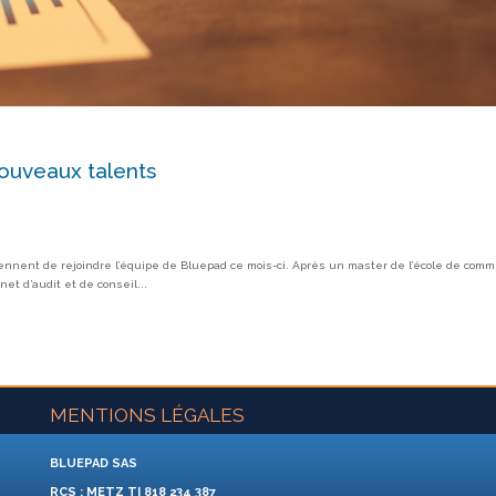
nouveaux talents
, viennent de rejoindre l’équipe de Bluepad ce mois-ci. Après un master de l’école de c
t d’audit et de conseil...
MENTIONS LÉGALES
BLUEPAD SAS
RCS : METZ TI 818 234 387