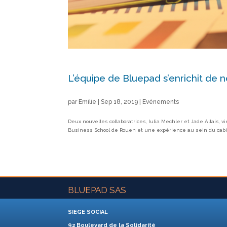
L’équipe de Bluepad s’enrichit de 
par
Emilie
|
Sep 18, 2019
|
Evénements
Deux nouvelles collaboratrices, Iulia Mechler et Jade Allais
Business School de Rouen et une expérience au sein du cabine
BLUEPAD SAS
SIEGE SOCIAL
92 Boulevard de la Solidarité